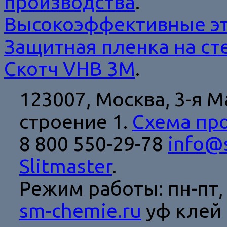
производства
.
Высокоэффективные э
Защитная пленка на ст
Cкотч VHB 3M
.
123007, Москва,
3-я М
строение 1.
Схема пр
8 800 550-29-78
info@s
Slitmaster
.
Режим работы: пн-пт, с
sm-chemie.ru
уф клей 