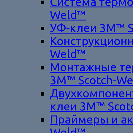
Система термо
Weld™
УФ-клеи 3M™ S
Конструкционн
Weld™
Монтажные те
3M™ Scotch-W
Двухкомпонен
клеи 3M™ Scot
Праймеры и ак
Weld™