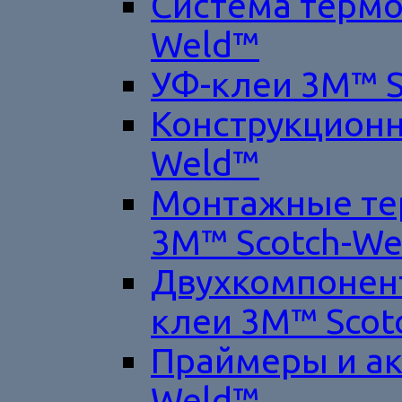
Система термо
Weld™
УФ-клеи 3M™ S
Конструкционн
Weld™
Монтажные те
3M™ Scotch-W
Двухкомпонен
клеи 3M™ Scot
Праймеры и ак
Weld™