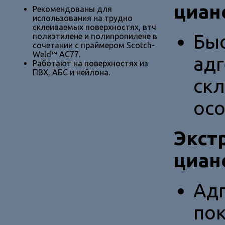
циан
Рекомендованы для
использования на трудно
склеиваемых поверхностях, втч
Бы
полиэтилене и полипропилене в
сочетании с праймером Scotch-
Weld™ AC77.
адг
Работают на поверхностях из
ПВХ, АБС и нейлона.
скл
осо
Экст
циан
Ад
пок