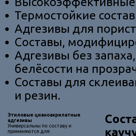
Высокоэффективные 
Термостойкие состав
Адгезивы для порист
Cоставы, модифицир
Адгезивы без запаха
белёсости на прозра
Составы для склеива
и резин.
Этиловые цианоакрилатные
Cост
адгезивы
Универсальны по составу и
кауч
применяются для: