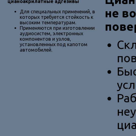
цианоакрилатные адгезивы
не в
Для специальных применений, в
которых требуется стойкость к
высоким температурам.
пове
Применяются при изготовлении
аудиосистем, электронных
компонентов и узлов,
Ск
установленных под капотом
автомобилей.
пов
Бы
усл
Раб
не
ци