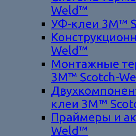
Weld™
УФ-клеи 3M™ S
Конструкционн
Weld™
Монтажные те
3M™ Scotch-W
Двухкомпонен
клеи 3M™ Scot
Праймеры и ак
Weld™