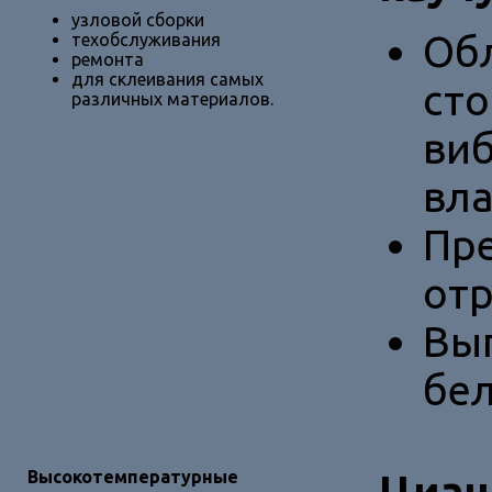
узловой сборки
Об
техобслуживания
ремонта
для склеивания самых
сто
различных материалов.
виб
вл
Пре
отр
Вып
бел
Высокотемпературные
Циан