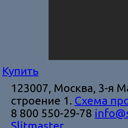
Купить
123007, Москва,
3-я М
строение 1.
Схема пр
8 800 550-29-78
info@s
Slitmaster
.