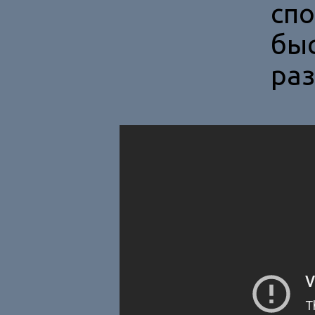
сп
быс
раз