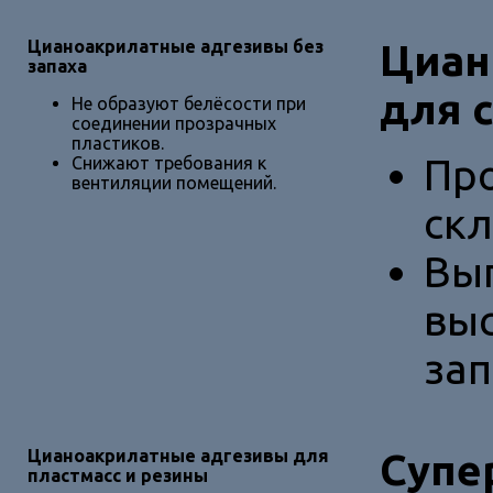
Цианоакрилатные адгезивы без
Циан
запаха
для 
Не образуют белёсости при
соединении прозрачных
пластиков.
Пр
Снижают требования к
вентиляции помещений.
скл
Вып
выс
зап
Цианоакрилатные адгезивы для
Супе
пластмасс и резины