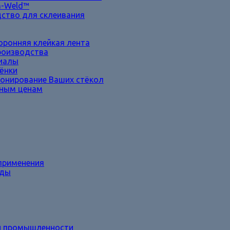
h-Weld™
дство для склеивания
оронняя клейкая лента
роизводства
иалы
лёнки
ронирование Ваших стёкол
дным ценам
применения
оды
ой промышленности