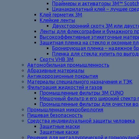
Праймеры и активаторы 3M™ Scotc
Цианакрилатный клей – лучшее сре
Клей герметик 3М
Клейкие ленты
Двухсторонний скотч 3М или двуст
Ленты для флексографии и бумажного п
Высокоэффективные этикеточные матер
Защитная пленка на стекло и оконные п
Бронирующая пленка – надежное б
Пленка для стекла: купить по выго
Cкотч VHB 3M
Автомобильная промышленность
Абразивные материалы
Антикоррозионные покрытия
Материалы специального назначения и ТЭК
Фильтрация жидкостей и газов
Промышленные фильтры 3M CUNO
Мешочный фильтр и его широкий спектр 
Промышленные фильтры для очистки в
Промышленная микробиология
Пищевая безопасность
Средства индивидуальной защиты человека
Защитные маски
Защитные каски
Решения для металлургической и горнорудн