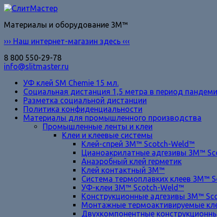
Материалы и оборудование 3M™
››› Наш интернет-магазин здесь ‹‹‹
8 800 550-29-78
info@slitmaster.ru
УФ клей SM Chemie 15 мл.
Социальная дистанция 1,5 метра в период пандеми
Разметка социальной дистанции
Политика конфиденциальности
Материалы для промышленного производства
Промышленные ленты и клеи
Клеи и клеевые системы
Клей-спрей 3M™ Scotch-Weld™
Цианоакрилатные адгезивы 3M™ Sc
Анаэробный клей герметик
Клей контактный 3M™
Система термоплавких клеев 3M™ S
УФ-клеи 3M™ Scotch-Weld™
Конструкционные адгезивы 3M™ Sc
Монтажные термоактивируемые кле
Двухкомпонентные конструкционны