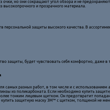
з очки, но они сокращают угол обзора и не предохраняю
из высокопрочного и прозрачного материала.
в персональной защиты высокого качества. В ассортиме
ство защиты, будет чувствовать себя комфортно, даже в 
™
 самых разных работ, в том числе и с использованием а
линзы из поликарбоната. Если необходимо купить защит
олее тонким лицевым щитком. Он предотвратит попадание
 купить защитную маску 3М™ с щитком, толщиной не мене