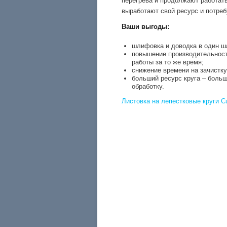
перегрева и продолжают работать
выработают свой ресурс и потре
Ваши выгоды:
шлифовка и доводка в один ша
повышение производительност
работы за то же время;
снижение времени на зачистку
больший ресурс круга – больш
обработку.
Листовка на лепестковые круги Cu