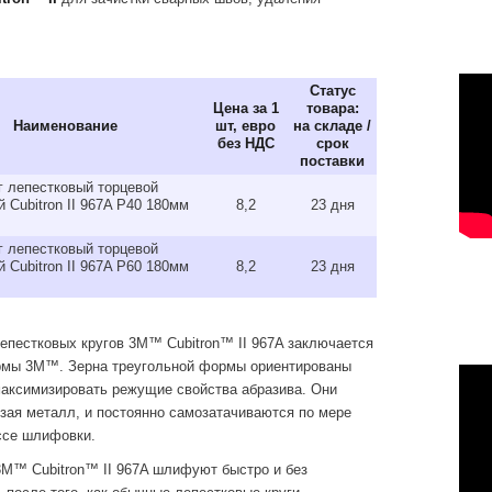
Статус
Цена за 1
товара:
Наименование
шт, евро
на складе /
без НДС
cрок
поставки
г лепестковый торцевой
й Cubitron II 967A P40 180мм
8,2
23 дня
г лепестковый торцевой
й Cubitron II 967A P60 180мм
8,2
23 дня
епестковых кругов 3M™ Cubitron™ II 967A заключается
ормы 3M™. Зерна треугольной формы ориентированы
максимизировать режущие свойства абразива. Они
езая металл, и постоянно самозатачиваются по мере
ссе шлифовки.
3M™ Cubitron™ II 967A шлифуют быстро и без