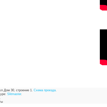
ул.Дом 30, строение 1.
Схема проезда
.
ype:
Slitmaster
.
.
ты