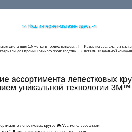
››› Наш интернет-магазин здесь ‹‹‹
ьная дистанция 1,5 метра в период пандемии!
Разметка социальной диста
атериалы для промышленного производства
Системы визуальной коммуни
е ассортимента лепестковых кру
ием уникальной технологии 3М™ 
ортимента лепестковых кругов
967A
с использованием
tron™ II
для зачистки сварных швов, удаления