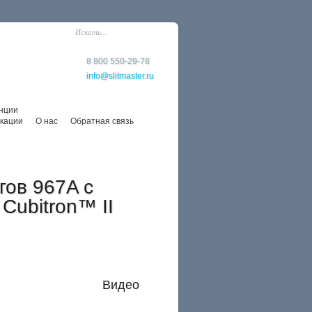
8 800 550-29-78
info@slitmaster.ru
нции
кации
О нас
Обратная связь
гов 967A с
Cubitron™ II
Видео