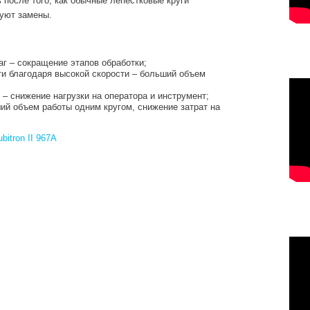
 после того, как обычные лепестковые круги
буют замены.
г – сокращение этапов обработки;
и благодаря высокой скорости – больший объем
 – снижение нагрузки на оператора и инструмент;
ий объем работы одним кругом, снижение затрат на
bitron II 967A