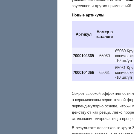
заусенцев и других применений!
Новые артикулы:
Номер в
Артикул
каталоге
65060 Кру
7000104365
65060
конически
-10 шт/уп
65061 Кру
7000104366
65061
конически
-10 шт/уп
Секрет высокой эффективности л
в керамическом зерне точной ф
перпендикулярно основе, чтобы 
действуют как резцы, легко прор
скалывания микрочастиц в проце
В результате лепестковые круги 