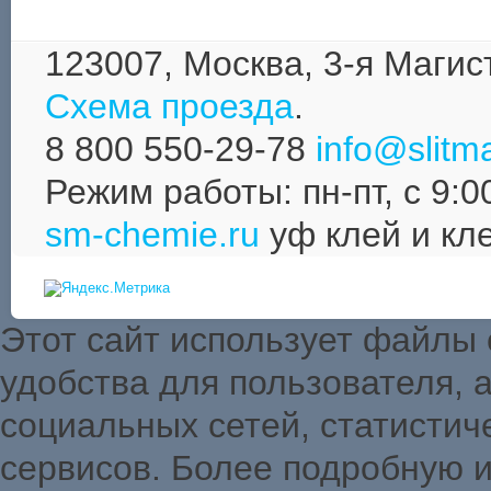
123007, Москва,
3-я Магис
Схема проезда
.
8 800 550-29-78
info@slitma
Режим работы: пн-пт, с 9:0
sm-chemie.ru
уф клей и кл
Этот сайт использует файлы
удобства для пользователя,
социальных сетей, статистич
сервисов. Более подробную 