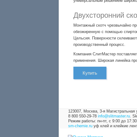
универсальным решением широког
Двухсторонний ск
Монтажный скотч чрезвычайно про
обезжиренную с помощью спиртов
Цельсия. Поверхности склеивают
производственный процесс.
Компания СлитМастер поставляет
применения. Широкая линейка пр
Купить
123007, Москва,
3-я Магистральная 
8 800 550-29-78
info@slitmaster.ru
.
Sk
Режим работы: пн-пт, с 9:00 до 17:30
sm-chemie.ru
уф клей и клейкие лен