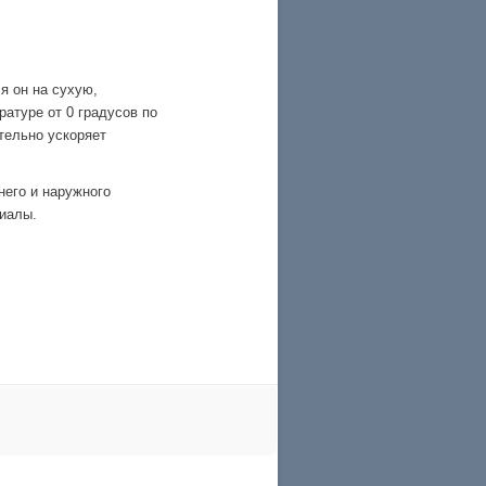
я он на сухую,
атуре от 0 градусов по
тельно ускоряет
его и наружного
иалы.