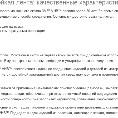
йкая лента: качественные характерист
лового монтажного скотча 3M™ VHB™ прошло более 30 лет. За время с
адиционные способы соединения. Основными достоинствами являются:
ьшие нагрузки;
 к температурным перепадам;
Монтажный скотч не теряет своих качеств при длительном исполь
ся. Ему не страшны сильные вибрации и ультрафиолетовое излучение.
 VHB™ обеспечивает надежное соединение изделий и деталей из мате
ляется достойной альтернативой другим средствам монтажа и позволяе
заться от применения механических приспособлений (саморезы, заклепки
 жидкие гвозди, обеспечивая при этом эстетичный внешний вид изделия
ности поверхности, она заполняет неровности, сглаживает шероховатос
оннего скотча дает плотное и надежное склеивание деревянных, стекля
VHB™ Подходит он для изделий из пластика, ламината и зеркал, являя