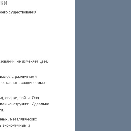
ики
воего существования
зовании, не изменяет цвет,
риалов с различными
т оставлять соединяемые
), сварки, пайки. Она
 или конструкции. Идеально
ти.
нных, металлических
сь экономичным и