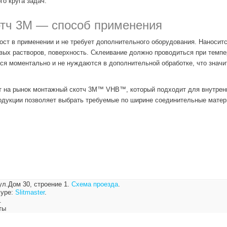
о круга задач.
отч 3М — способ применения
ст в применении и не требует дополнительного оборудования. Наноситс
ых растворов, поверхность. Склеивание должно проводиться при темпер
ся моментально и не нуждаются в дополнительной обработке, что значи
 на рынок монтажный скотч 3M™ VHB™, который подходит для внутренн
одукции позволяет выбрать требуемые по ширине соединительные матер
ул.Дом 30, строение 1.
Схема проезда
.
ype:
Slitmaster
.
.
ты