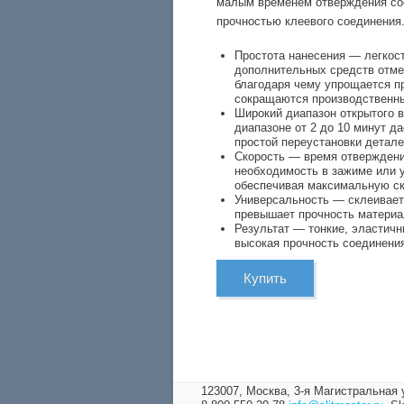
малым временем отверждения со
прочностью клеевого соединения
Простота нанесения — легкост
дополнительных средств отме
благодаря чему упрощается п
сокращаются производственны
Широкий диапазон открытого 
диапазоне от 2 до 10 минут д
простой переустановки детале
Скорость — время отверждения
необходимость в зажиме или 
обеспечивая максимальную ск
Универсальность — склеивает 
превышает прочность материа
Результат — тонкие, эластичн
высокая прочность соединени
Купить
123007, Москва,
3-я Магистральная 