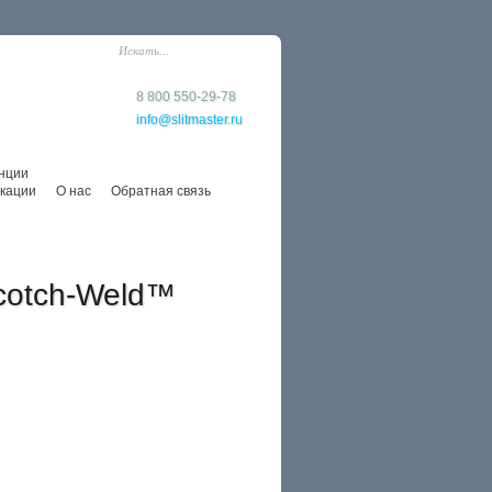
8 800 550-29-78
info@slitmaster.ru
нции
кации
О нас
Обратная связь
cotch-Weld™