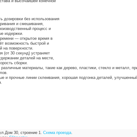
става и высочайшей конечной
.
ь дозировки без использования
ривания и смешивания,
роизводственный процесс и
е издержки.
времени — открытое время в
аёт возможность быстрой и
й на поверхности.
 (от 30 секунд) устраняет
удержании деталей на месте,
орость сборки.
различные материалы, такие как дерево, пластики, стекло и металл, п
лов.
ые и прочные линии склеивания, хорошая подгонка деталей, улучшенны
я.
ул.Дом 30, строение 1.
Схема проезда
.