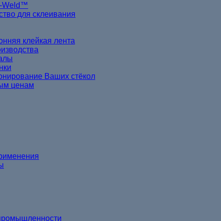
h-Weld™
ство для склеивания
онняя клейкая лента
оизводства
алы
нки
онирование Ваших стёкол
ным ценам
применения
ы
 промышленности