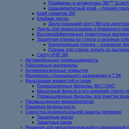
Праймеры и активаторы 3M™ Scotc
Цианакрилатный клей – лучшее сред
Клей герметик 3М
Клейкие ленты
Двухсторонний скотч 3М или двустор
Ленты для флексографии и бумажного пр
Высокоэффективные этикеточные матери
Защитная пленка на стекло и оконные плё
Бронирующая пленка – надежное бр
Пленка для стекла: купить по выгод
Cкотч VHB 3M
Автомобильная промышленность
Абразивные материалы
Антикоррозионные покрытия
Материалы специального назначения и ТЭК
Фильтрация жидкостей и газов
Промышленные фильтры 3M CUNO
Мешочный фильтр и его широкий спектр 
Промышленные фильтры для очистки вод
Промышленная микробиология
Пищевая безопасность
Средства индивидуальной защиты человека
Защитные маски
Защитные каски
Решения для металлургической и горнорудной