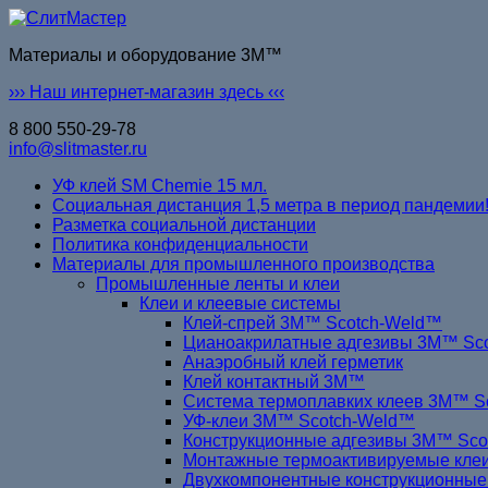
Материалы и оборудование 3M™
››› Наш интернет-магазин здесь ‹‹‹
8 800 550-29-78
info@slitmaster.ru
УФ клей SM Chemie 15 мл.
Социальная дистанция 1,5 метра в период пандемии
Разметка социальной дистанции
Политика конфиденциальности
Материалы для промышленного производства
Промышленные ленты и клеи
Клеи и клеевые системы
Клей-спрей 3M™ Scotch-Weld™
Цианоакрилатные адгезивы 3M™ Sc
Анаэробный клей герметик
Клей контактный 3M™
Система термоплавких клеев 3M™ S
УФ-клеи 3M™ Scotch-Weld™
Конструкционные адгезивы 3M™ Sc
Монтажные термоактивируемые кле
Двухкомпонентные конструкционные