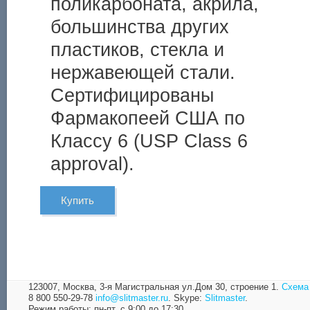
поликарбоната, акрила,
большинства других
пластиков, стекла и
нержавеющей стали.
Сертифицированы
Фармакопеей США по
Классу 6 (USP Class 6
approval).
Купить
123007, Москва,
3-я Магистральная ул.Дом 30, строение 1.
Схема
8 800 550-29-78
info@slitmaster.ru
.
Skype:
Slitmaster
.
Режим работы: пн-пт, с 9:00 до 17:30.