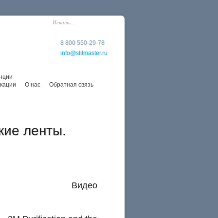
8 800 550-29-78
info@slitmaster.ru
нции
кации
О нас
Обратная связь
кие ленты.
Видео