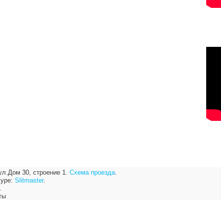
ул.Дом 30, строение 1.
Схема проезда
.
ype:
Slitmaster
.
.
ты