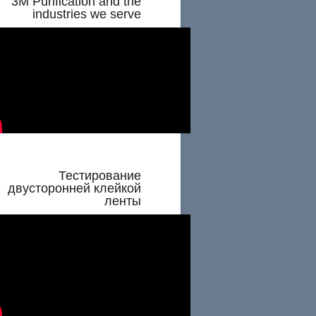
3M Purification and the
industries we serve
Тестирование
двусторонней клейкой
ленты